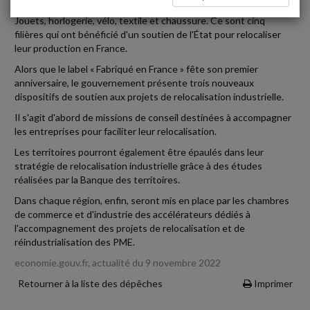
Jouets, horlogerie, vélo, textile et chaussure. Ce sont cinq
filières qui ont bénéficié d'un soutien de l'État pour relocaliser
leur production en France.
Alors que le label « Fabriqué en France » fête son premier
anniversaire, le gouvernement présente trois nouveaux
dispositifs de soutien aux projets de relocalisation industrielle.
Il s'agit d'abord de missions de conseil destinées à accompagner
les entreprises pour faciliter leur relocalisation.
Les territoires pourront également être épaulés dans leur
stratégie de relocalisation industrielle grâce à des études
réalisées par la Banque des territoires.
Dans chaque région, enfin, seront mis en place par les chambres
de commerce et d'industrie des accélérateurs dédiés à
l'accompagnement des projets de relocalisation et de
réindustrialisation des PME.
economie.gouv.fr, actualité du 9 novembre 2022
Retourner à la liste des dépêches
Imprimer