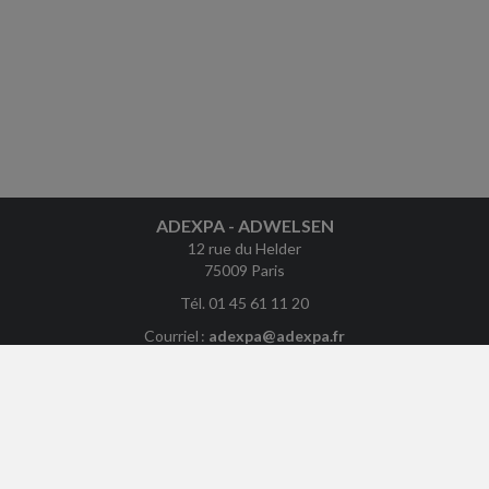
ADEXPA - ADWELSEN
12 rue du Helder
75009 Paris
Tél. 01 45 61 11 20
Courriel :
adexpa@adexpa.fr
ACCUEIL
PLAN
MENTIONS LÉGALES
CONTACT