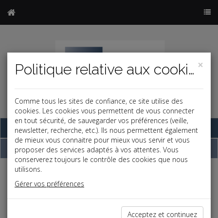
×
Politique relative aux cookies
Comme tous les sites de confiance, ce site utilise des
cookies. Les cookies vous permettent de vous connecter
en tout sécurité, de sauvegarder vos préférences (veille,
Base documentaire
newsletter, recherche, etc.). Ils nous permettent également
de mieux vous connaitre pour mieux vous servir et vous
Dépêches
proposer des services adaptés à vos attentes. Vous
conserverez toujours le contrôle des cookies que nous
utilisons.
j
a
b
Gérer vos préférences
Vie des affaires
Date: 2022-11-30
SOUTIEN À LA RELOCALISATION INDUSTRIELLE
Acceptez et continuez