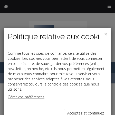
×
Politique relative aux cookies
Comme tous les sites de confiance, ce site utilise des
cookies. Les cookies vous permettent de vous connecter
en tout sécurité, de sauvegarder vos préférences (veille,
Base documentaire
newsletter, recherche, etc.). Ils nous permettent également
de mieux vous connaitre pour mieux vous servir et vous
Dépêches
proposer des services adaptés à vos attentes. Vous
conserverez toujours le contrôle des cookies que nous
utilisons.
j
a
b
Gérer vos préférences
Social, Paye
Date: 2025-07-22
PRÉCISIONS SUR LE NOUVEAU VERSEMENT
Acceptez et continuez