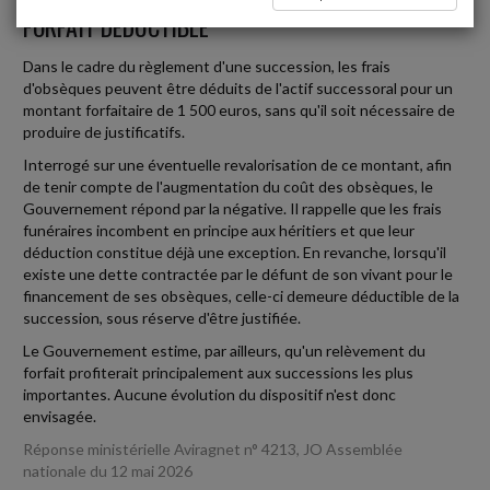
FORFAIT DÉDUCTIBLE
Dans le cadre du règlement d'une succession, les frais
d'obsèques peuvent être déduits de l'actif successoral pour un
montant forfaitaire de 1 500 euros, sans qu'il soit nécessaire de
produire de justificatifs.
Interrogé sur une éventuelle revalorisation de ce montant, afin
de tenir compte de l'augmentation du coût des obsèques, le
Gouvernement répond par la négative. Il rappelle que les frais
funéraires incombent en principe aux héritiers et que leur
déduction constitue déjà une exception. En revanche, lorsqu'il
existe une dette contractée par le défunt de son vivant pour le
financement de ses obsèques, celle-ci demeure déductible de la
succession, sous réserve d'être justifiée.
Le Gouvernement estime, par ailleurs, qu'un relèvement du
forfait profiterait principalement aux successions les plus
importantes. Aucune évolution du dispositif n'est donc
envisagée.
Réponse ministérielle Aviragnet n° 4213, JO Assemblée
nationale du 12 mai 2026