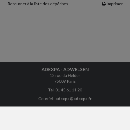
Retourner à la liste des dépêches
Imprimer
ADEXPA - ADWELSEN
12 rue du Helder
75009 Paris
Tél. 01 45 61 11 20
Courriel :
adexpa@adexpa.fr
ACCUEIL
PLAN