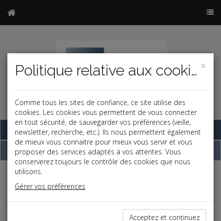
×
Politique relative aux cookies
Comme tous les sites de confiance, ce site utilise des
cookies. Les cookies vous permettent de vous connecter
en tout sécurité, de sauvegarder vos préférences (veille,
Base documentaire
newsletter, recherche, etc.). Ils nous permettent également
de mieux vous connaitre pour mieux vous servir et vous
Dépêches
proposer des services adaptés à vos attentes. Vous
conserverez toujours le contrôle des cookies que nous
utilisons.
j
a
b
Gérer vos préférences
Fiscal TPE
Date: 2026-07-06
FRAIS D'OBSÈQUES : PAS DE REVALORISATION DU
Acceptez et continuez