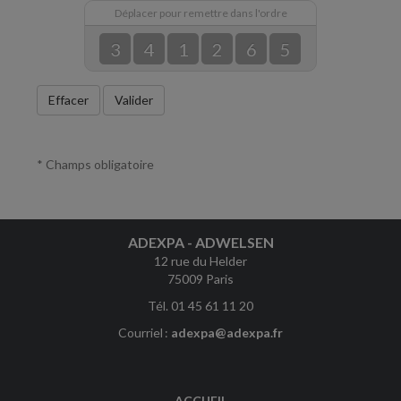
Déplacer pour remettre dans l'ordre
3
4
1
2
6
5
Effacer
Valider
* Champs obligatoire
ADEXPA - ADWELSEN
12 rue du Helder
75009 Paris
Tél. 01 45 61 11 20
Courriel :
adexpa@adexpa.fr
ACCUEIL