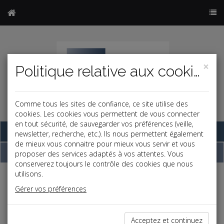
×
Politique relative aux cookies
Comme tous les sites de confiance, ce site utilise des
cookies. Les cookies vous permettent de vous connecter
en tout sécurité, de sauvegarder vos préférences (veille,
Base documentaire
newsletter, recherche, etc.). Ils nous permettent également
de mieux vous connaitre pour mieux vous servir et vous
Dépêches
proposer des services adaptés à vos attentes. Vous
conserverez toujours le contrôle des cookies que nous
utilisons.
j
a
b
Gérer vos préférences
Fiscal TPE
Date: 2026-07-07
CONTRÔLE FISCAL : INUTILE DE DÉTAILLER LES
Acceptez et continuez