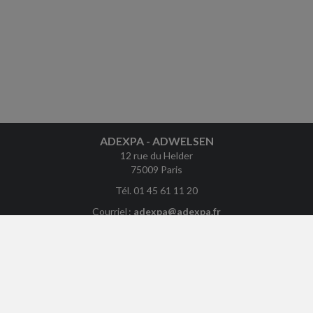
ADEXPA - ADWELSEN
12 rue du Helder
75009 Paris
Tél. 01 45 61 11 20
Courriel :
adexpa@adexpa.fr
ACCUEIL
PLAN
MENTIONS LÉGALES
CONTACT