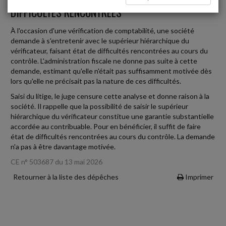
DIFFICULTÉS RENCONTRÉES
À l'occasion d'une vérification de comptabilité, une société
demande à s'entretenir avec le supérieur hiérarchique du
vérificateur, faisant état de difficultés rencontrées au cours du
contrôle. L'administration fiscale ne donne pas suite à cette
demande, estimant qu'elle n'était pas suffisamment motivée dès
lors qu'elle ne précisait pas la nature de ces difficultés.
Saisi du litige, le juge censure cette analyse et donne raison à la
société. Il rappelle que la possibilité de saisir le supérieur
hiérarchique du vérificateur constitue une garantie substantielle
accordée au contribuable. Pour en bénéficier, il suffit de faire
état de difficultés rencontrées au cours du contrôle. La demande
n'a pas à être davantage motivée.
CE n° 503687 du 13 mai 2026
Retourner à la liste des dépêches
Imprimer