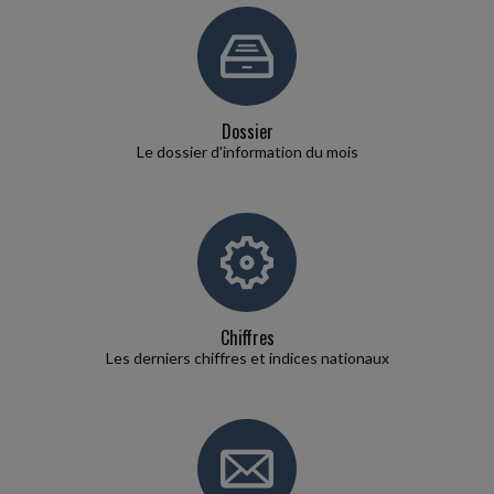
AVANTAGES GARANTIS AUX SALARIÉS ÉLUS MUNICIPAUX EN
CAS D'ABSENCE
Une loi du 22 décembre 2025 a créé un statut de l'élu local afin de
faciliter la conciliation de l'exercice d'un mandat d'élu local avec la vie
professionnelle...
Dossier
Le dossier d'information du mois
Social
-
28/07/2026
SANCTIONNER DES PROPOS INAPPROPRIÉS D'UN SALARIÉ
Un salarié avait été licencié pour faute grave par son employeur
après avoir tenu des propos inappropriés à l'encontre de trois
travailleurs handicapés...
Chiffres
Fiscal TPE
-
28/07/2026
Les derniers chiffres et indices nationaux
FACTURATION ÉLECTRONIQUE : LA TOLÉRANCE EST DE MISE
Dans un récent communiqué de presse, le Gouvernement confirme
l'entrée en vigueur de la réforme de la facturation électronique au 1
À cette date, toutes...