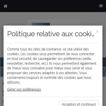
×
Politique relative aux cookies
Comme tous les sites de confiance, ce site utilise des
cookies. Les cookies vous permettent de vous connecter
en tout sécurité, de sauvegarder vos préférences (veille,
Base documentaire
newsletter, recherche, etc.). Ils nous permettent également
de mieux vous connaitre pour mieux vous servir et vous
Dépêches
proposer des services adaptés à vos attentes. Vous
conserverez toujours le contrôle des cookies que nous
utilisons.
Fiscal TPE
-
31/07/2026
Gérer vos préférences
REVENUS FONCIERS : UNE FACTURE DE TRAVAUX QUI NE
CONVAINC PAS
Pour être déductibles des revenus fonciers, les travaux doivent
Acceptez et continuez