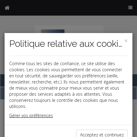
×
Politique relative aux cookies
Comme tous les sites de confiance, ce site utilise des
cookies. Les cookies vous permettent de vous connecter
en tout sécurité, de sauvegarder vos préférences (veille,
Base documentaire
newsletter, recherche, etc.). Ils nous permettent également
de mieux vous connaitre pour mieux vous servir et vous
Dépêches
proposer des services adaptés à vos attentes. Vous
conserverez toujours le contrôle des cookies que nous
utilisons.
j
a
b
Gérer vos préférences
Social, Paye
Date: 2025-06-26
RÉFORME DE LA SAISIE DES RÉMUNÉRATIONS AU
Acceptez et continuez