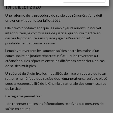
1er JUILLET 2025
Une réforme de la procédure de saisie des rémunérations doit
entrer en vigueur le 1er juillet 2025.
Elle prévoit notamment que les employeurs auront un nouvel
interlocuteur, le commissaire de justice, qui pourra mettre en
oeuvre la procédure sans que le juge de l'exécution ait
préalablement autorisé la saisie.
L'employeur versera les sommes saisies entre les mains d'un
commissaire de justice répartiteur. Celui-ci les reversera au
créancier ou les répartira entre les différents créanciers, en cas
de saisies multiples.
Un décret du 3 juin fixe les modalités de mise en oeuvre du futur
registre numérique des saisies des rémunérations, registre placé
sous la responsabilité de la Chambre nationale des commissaires
de justice.
Ce registre permettra :
- de recenser toutes les informations relatives aux mesures de
saisie en cours ;