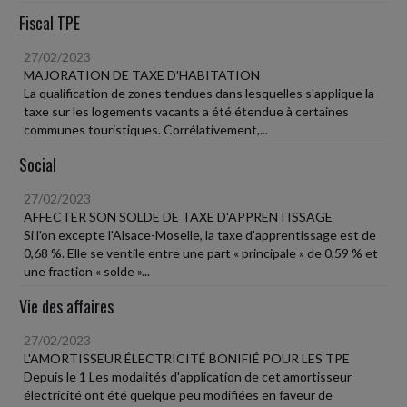
Fiscal TPE
27/02/2023
MAJORATION DE TAXE D'HABITATION
La qualification de zones tendues dans lesquelles s'applique la
taxe sur les logements vacants a été étendue à certaines
communes touristiques. Corrélativement,...
Social
27/02/2023
AFFECTER SON SOLDE DE TAXE D'APPRENTISSAGE
Si l'on excepte l'Alsace-Moselle, la taxe d'apprentissage est de
0,68 %. Elle se ventile entre une part « principale » de 0,59 % et
une fraction « solde »...
Vie des affaires
27/02/2023
L'AMORTISSEUR ÉLECTRICITÉ BONIFIÉ POUR LES TPE
Depuis le 1 Les modalités d'application de cet amortisseur
électricité ont été quelque peu modifiées en faveur de