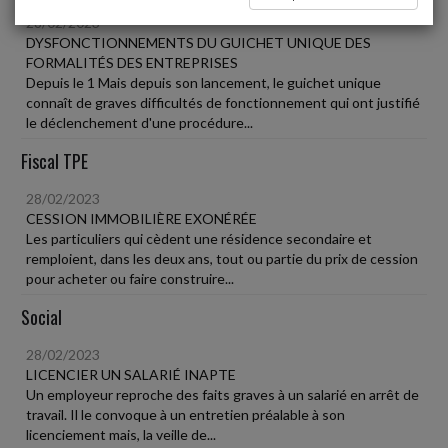
28/02/2023
DYSFONCTIONNEMENTS DU GUICHET UNIQUE DES
FORMALITÉS DES ENTREPRISES
Depuis le 1 Mais depuis son lancement, le guichet unique
connaît de graves difficultés de fonctionnement qui ont justifié
le déclenchement d'une procédure...
Fiscal TPE
28/02/2023
CESSION IMMOBILIÈRE EXONÉRÉE
Les particuliers qui cèdent une résidence secondaire et
remploient, dans les deux ans, tout ou partie du prix de cession
pour acheter ou faire construire...
Social
28/02/2023
LICENCIER UN SALARIÉ INAPTE
Un employeur reproche des faits graves à un salarié en arrêt de
travail. Il le convoque à un entretien préalable à son
licenciement mais, la veille de...