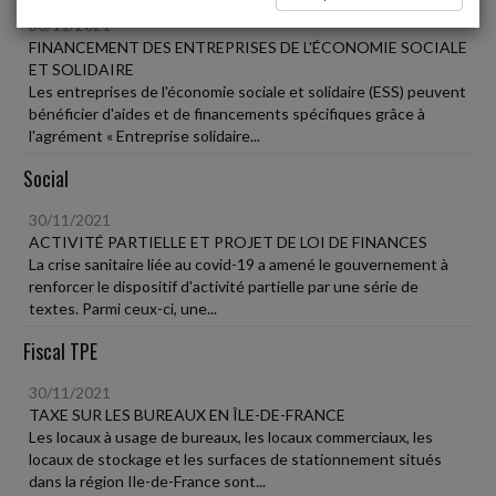
30/11/2021
FINANCEMENT DES ENTREPRISES DE L'ÉCONOMIE SOCIALE
ET SOLIDAIRE
Les entreprises de l'économie sociale et solidaire (ESS) peuvent
bénéficier d'aides et de financements spécifiques grâce à
l'agrément « Entreprise solidaire...
Social
30/11/2021
ACTIVITÉ PARTIELLE ET PROJET DE LOI DE FINANCES
La crise sanitaire liée au covid-19 a amené le gouvernement à
renforcer le dispositif d'activité partielle par une série de
textes. Parmi ceux-ci, une...
Fiscal TPE
30/11/2021
TAXE SUR LES BUREAUX EN ÎLE-DE-FRANCE
Les locaux à usage de bureaux, les locaux commerciaux, les
locaux de stockage et les surfaces de stationnement situés
dans la région Ile-de-France sont...