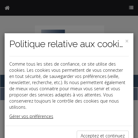
×
Politique relative aux cookies
Comme tous les sites de confiance, ce site utilise des
cookies. Les cookies vous permettent de vous connecter
en tout sécurité, de sauvegarder vos préférences (veille,
Base documentaire
newsletter, recherche, etc.). Ils nous permettent également
de mieux vous connaitre pour mieux vous servir et vous
Dépêches
proposer des services adaptés à vos attentes. Vous
conserverez toujours le contrôle des cookies que nous
utilisons.
j
a
b
Gérer vos préférences
Social
Date: 2025-11-25
PSE AVEC CESSATION ANTICIPÉE D'ACTIVITÉ :
Acceptez et continuez