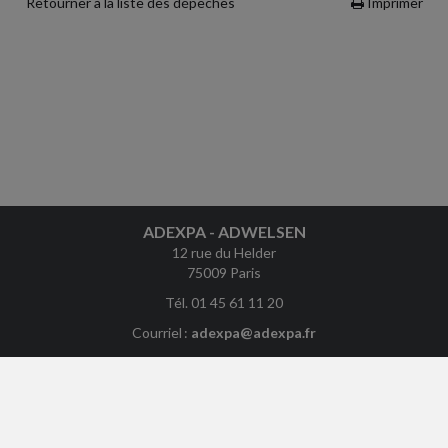
Retourner à la liste des dépêches
Imprimer
ADEXPA - ADWELSEN
12 rue du Helder
75009 Paris
Tél. 01 45 61 11 20
Courriel :
adexpa@adexpa.fr
ACCUEIL
PLAN