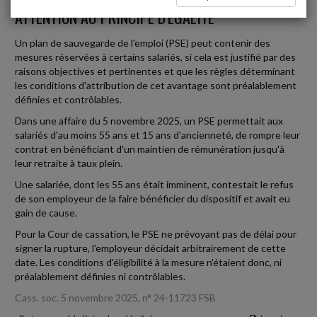
ATTENTION AU PRINCIPE D'ÉGALITÉ
Un plan de sauvegarde de l'emploi (PSE) peut contenir des
mesures réservées à certains salariés, si cela est justifié par des
raisons objectives et pertinentes et que les règles déterminant
les conditions d'attribution de cet avantage sont préalablement
définies et contrôlables.
Dans une affaire du 5 novembre 2025, un PSE permettait aux
salariés d'au moins 55 ans et 15 ans d'ancienneté, de rompre leur
contrat en bénéficiant d'un maintien de rémunération jusqu'à
leur retraite à taux plein.
Une salariée, dont les 55 ans était imminent, contestait le refus
de son employeur de la faire bénéficier du dispositif et avait eu
gain de cause.
Pour la Cour de cassation, le PSE ne prévoyant pas de délai pour
signer la rupture, l'employeur décidait arbitrairement de cette
date. Les conditions d'éligibilité à la mesure n'étaient donc, ni
préalablement définies ni contrôlables.
Cass. soc. 5 novembre 2025, n° 24-11723 FSB